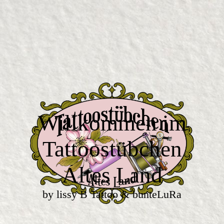
Willkommen im
Tattoostübchen
Altes Land
by lissy B Tattoo & bunteLuRa