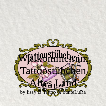
Willkommen im
Tattoostübchen
Altes Land
by lissy B Tattoo & bunteLuRa